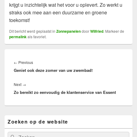
krijgt u inzichtelijk wat het voor u oplevert. Zo werkt u
straks ook mee aan een duurzame en groene
toekomst!
Dit bericht werd geplaatst in
Zonnepanelen
door
Wilfried
. Markeer de
permalink
als favoriet.
Bericht
navigatie
Previous
←
Previous
Geniet ook deze zomer van uw zwembad!
post:
Next
Next
→
Zo bereikt zo eenvoudig de klantenservice van Essent
post:
Primary
Zoeken op de website
Sidebar
Widget
Area
Search
Search