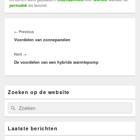
permalink
als favoriet.
Bericht
navigatie
Previous
←
Previous
Voordelen van zonnepanelen
post:
Next
Next
→
De voordelen van een hybride warmtepomp
post:
Primary
Zoeken op de website
Sidebar
Widget
Area
Search
Search
for:
Laatste berichten