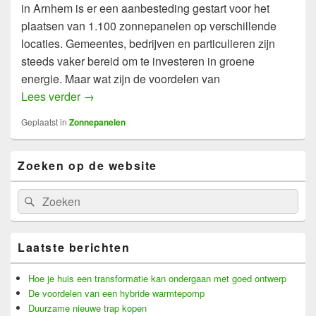
in Arnhem is er een aanbesteding gestart voor het
plaatsen van 1.100 zonnepanelen op verschillende
locaties. Gemeentes, bedrijven en particulieren zijn
steeds vaker bereid om te investeren in groene
energie. Maar wat zijn de voordelen van
Zonnepanelen Populairder dan ooit!
Lees verder
→
Geplaatst in
Zonnepanelen
Primary
Zoeken op de website
Sidebar
Widget
Area
Search
Search
for:
Laatste berichten
Hoe je huis een transformatie kan ondergaan met goed ontwerp
De voordelen van een hybride warmtepomp
Duurzame nieuwe trap kopen