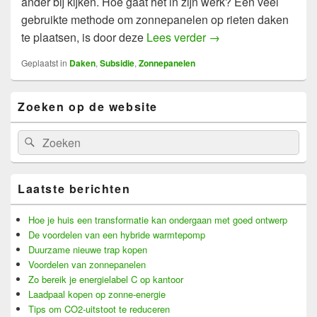
ander bij kijken. Hoe gaat het in zijn werk? Een veel
gebruikte methode om zonnepanelen op rieten daken
Zonnepanelen op uw 
te plaatsen, is door deze
Lees verder
→
Geplaatst in
Daken
,
Subsidie
,
Zonnepanelen
Primary
Zoeken op de website
Sidebar
Widget
Area
Search
Search
for:
Laatste berichten
Hoe je huis een transformatie kan ondergaan met goed ontwerp
De voordelen van een hybride warmtepomp
Duurzame nieuwe trap kopen
Voordelen van zonnepanelen
Zo bereik je energielabel C op kantoor
Laadpaal kopen op zonne-energie
Tips om CO2-uitstoot te reduceren