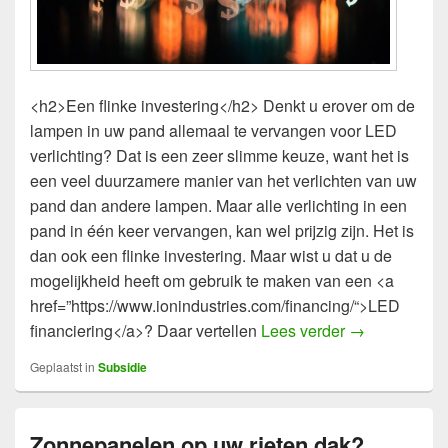
<h2>Een flinke investering</h2> Denkt u erover om de
lampen in uw pand allemaal te vervangen voor LED
verlichting? Dat is een zeer slimme keuze, want het is
een veel duurzamere manier van het verlichten van uw
pand dan andere lampen. Maar alle verlichting in een
pand in één keer vervangen, kan wel prijzig zijn. Het is
dan ook een flinke investering. Maar wist u dat u de
mogelijkheid heeft om gebruik te maken van een <a
href=”https://www.ionindustries.com/financing/“>LED
Duurzame fina
financiering</a>? Daar vertellen
Lees verder
→
Geplaatst in
Subsidie
Zonnepanelen op uw rieten dak?