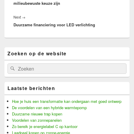
milieubewuste keuze zijn
Next
Next
→
Duurzame financiering voor LED verlichting
post:
Primary
Zoeken op de website
Sidebar
Widget
Area
Search
Search
for:
Laatste berichten
Hoe je huis een transformatie kan ondergaan met goed ontwerp
De voordelen van een hybride warmtepomp
Duurzame nieuwe trap kopen
Voordelen van zonnepanelen
Zo bereik je energielabel C op kantoor
Laadpaal kopen op zonne-energie