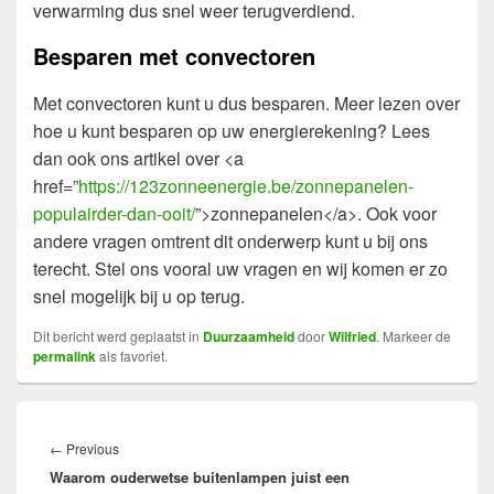
verwarming dus snel weer terugverdiend.
Besparen met convectoren
Met convectoren kunt u dus besparen. Meer lezen over
hoe u kunt besparen op uw energierekening? Lees
dan ook ons artikel over <a
href=”
https://123zonneenergie.be/zonnepanelen-
populairder-dan-ooit/
”>zonnepanelen</a>. Ook voor
andere vragen omtrent dit onderwerp kunt u bij ons
terecht. Stel ons vooral uw vragen en wij komen er zo
snel mogelijk bij u op terug.
Dit bericht werd geplaatst in
Duurzaamheid
door
Wilfried
. Markeer de
permalink
als favoriet.
Bericht
navigatie
Previous
←
Previous
Waarom ouderwetse buitenlampen juist een
post: