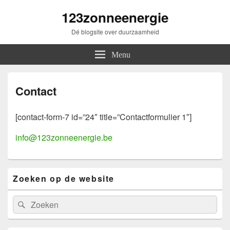
123zonneenergie
Dé blogsite over duurzaamheid
Menu
Contact
[contact-form-7 id=”24″ title=”Contactformulier 1″]
info@123zonneenergie.be
Primary
Zoeken op de website
Sidebar
Widget
Area
Search
Search
for: